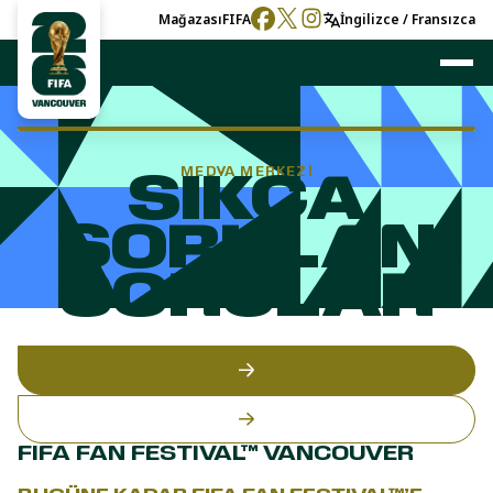
Mağazası
FIFA
İngilizce / Fransızca
MEDYA MERKEZI
SIKÇA
SORULAN
SORULAR
FIFA FAN FESTIVAL™ VANCOUVER