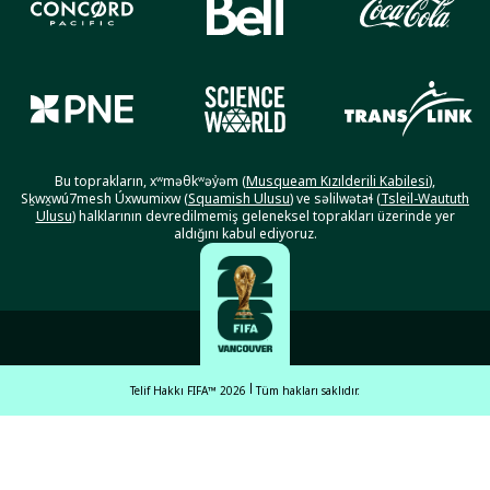
Bu toprakların, xʷməθkʷəy̓əm (
Musqueam Kızılderili Kabilesi
),
Sḵwx̱wú7mesh Úxwumixw (
Squamish Ulusu
) ve səlilwətaɬ (
Tsleil-Waututh
Ulusu
) halklarının devredilmemiş geleneksel toprakları üzerinde yer
aldığını kabul ediyoruz.
Telif Hakkı FIFA™ 2026
Tüm hakları saklıdır.
English