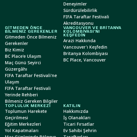
Deneyimler
Sürdürülebilirlik
FIFA Taraftar Festivali
Akreditasyonu
GITMEDEN ÖNCE
VANCOUVER VE BRITANYA
BILMENIZ GEREKENLER
KOLOMBIYASI'NI
KEŞFEDIN
Gitmeden Önce Bilmeniz
Arazi Hakkında
Gerekenler
Vancouver'ı Keşfedin
Biz Kimiz
Britanya Kolombiyası
BC Place'e Ulaşım
BC Place, Vancouver
Maç Günü Seyirci
Güzergâhı
FIFA Taraftar Festivali'ne
Ulaşım
FIFA Taraftar Festivali
Yerinde Rehberi
Bilmeniz Gereken Bilgiler
TOPLULUK MERKEZI
KATILIN
Toplumun Harekete
Hakkımızda
Geçirilmesi
İş Olanakları
Eğitim Merkezleri
Ticari Fırsatlar
Yol Kapatmaları
Ev Sahibi Şehrin
Maç Günlerinde Bölgeye
Taraftarları