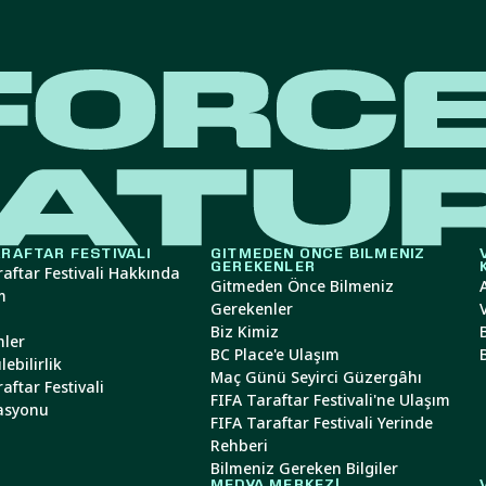
ARAFTAR FESTIVALI
GITMEDEN ÖNCE BILMENIZ
GEREKENLER
raftar Festivali Hakkında
Gitmeden Önce Bilmeniz
m
Gerekenler
Biz Kimiz
ler
BC Place'e Ulaşım
ebilirlik
Maç Günü Seyirci Güzergâhı
aftar Festivali
FIFA Taraftar Festivali'ne Ulaşım
asyonu
FIFA Taraftar Festivali Yerinde
Rehberi
Bilmeniz Gereken Bilgiler
N
MEDYA MERKEZI