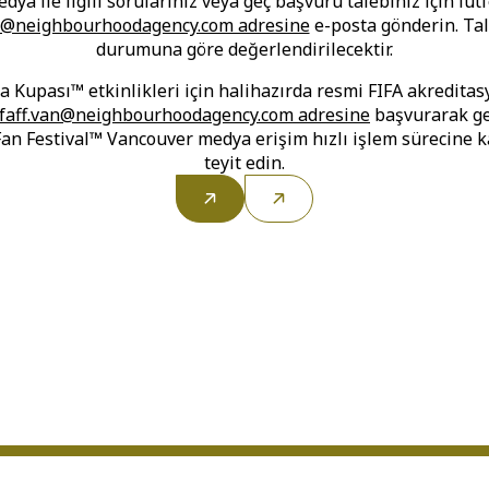
dya ile ilgili sorularınız veya geç başvuru talebiniz için lüt
an@neighbourhoodagency.com adresine
e-posta gönderin. Tal
durumuna göre değerlendirilecektir.
 Kupası™ etkinlikleri için halihazırda resmi FIFA akreditas
ifaff.van@neighbourhoodagency.com adresine
başvurarak ge
an Festival™ Vancouver medya erişim hızlı işlem sürecine k
teyit edin.