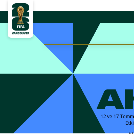
A
12 ve 17 Temmu
Etki