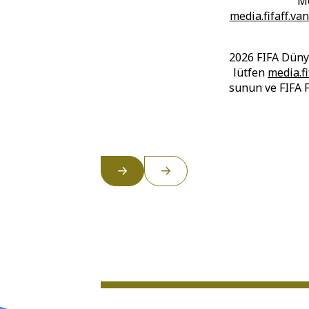
Me
media.fifaff.v
2026 FIFA Dünya
lütfen
media.f
sunun ve FIFA F