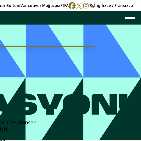
er Bülteni
Vancouver
Mağazası
FIFA
İngilizce / Fransızca
ASYON
 ve Özel Konser
ştir.