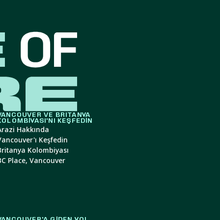
VANCOUVER VE BRITANYA
KOLOMBIYASI'NI KEŞFEDIN
Arazi Hakkında
Vancouver'ı Keşfedin
Britanya Kolombiyası
BC Place, Vancouver
VANCOUVER'A GIDEN YOL