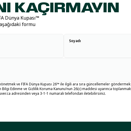
NI KAÇIRMAYIN
IFA Dünya Kupası™
in aşağıdaki formu
Soyadı
ı yönetmek ve FIFA Dünya Kupası 26™ ile ilgili ara sıra güncellemeler göndermek 
n Bilgi Edinme ve Gizlilik Koruma Kanunu’nun 26(c) maddesi uyarınca toplanmaktadır. 
ver.ca adresinden veya 3-1-1 numaralı telefondan iletebilirsiniz.