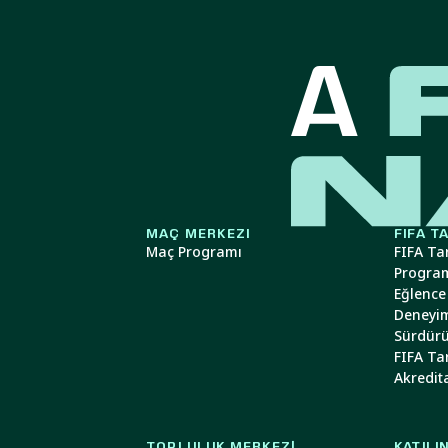
MAÇ MERKEZI
FIFA T
Maç Programı
FIFA Ta
Progra
Eğlence
Deneyim
Sürdürül
FIFA Tar
Akredit
TOPLULUK MERKEZI
KATILI