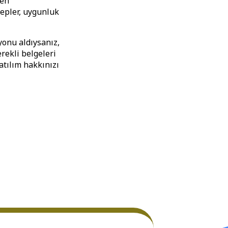
fen
epler, uygunluk
yonu aldıysanız,
rekli belgeleri
atılım hakkınızı