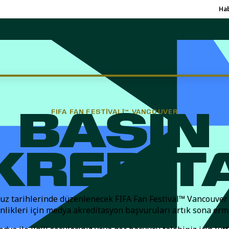
Hab
FIFA FAN FESTIVALI™ VANCOUVER
BASIN
KREDIT
z tarihlerinde düzenlenecek FIFA Fan Festival™ Vancouver
nlikleri için medya akreditasyon başvuruları artık sona ermi